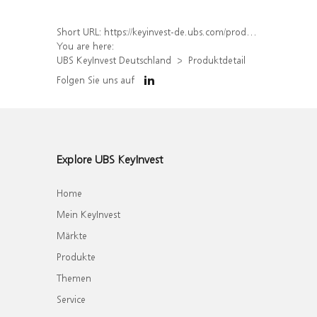
Short URL:
https://keyinvest-de.ubs.com/produkt/detail/index/isin/DE000WA5YRE6
You are here:
UBS KeyInvest Deutschland
Produktdetail
Folgen Sie uns auf
Explore UBS KeyInvest
Home
Mein KeyInvest
Märkte
Produkte
Themen
Service