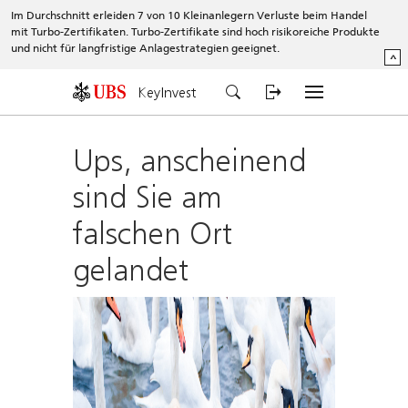
Im Durchschnitt erleiden 7 von 10 Kleinanlegern Verluste beim Handel
mit Turbo-Zertifikaten. Turbo-Zertifikate sind hoch risikoreiche Produkte
und nicht für langfristige Anlagestrategien geeignet.
^
KeyInvest
Ups, anscheinend
sind Sie am
falschen Ort
gelandet