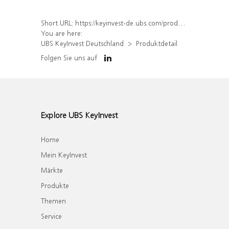
Short URL:
https://keyinvest-de.ubs.com/produkt/detail/index/isin/DE000WA5YMJ6
You are here:
UBS KeyInvest Deutschland
Produktdetail
Folgen Sie uns auf
Explore UBS KeyInvest
Home
Mein KeyInvest
Märkte
Produkte
Themen
Service