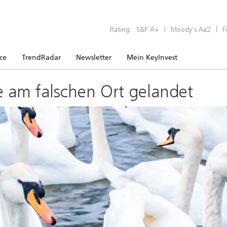
Rating:
S&P A+
|
Moody’s Aa2
|
F
ice
TrendRadar
Newsletter
Mein KeyInvest
e am falschen Ort gelandet