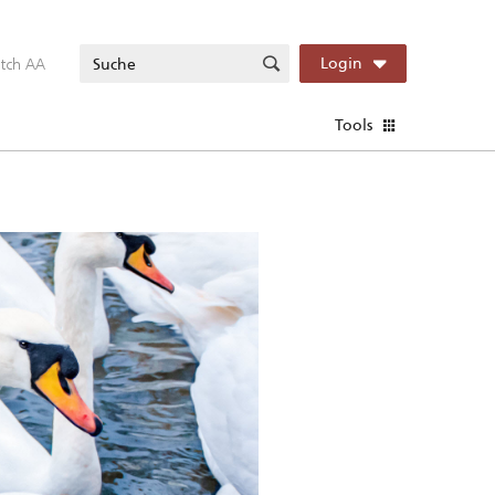
itch AA
Login
Tools