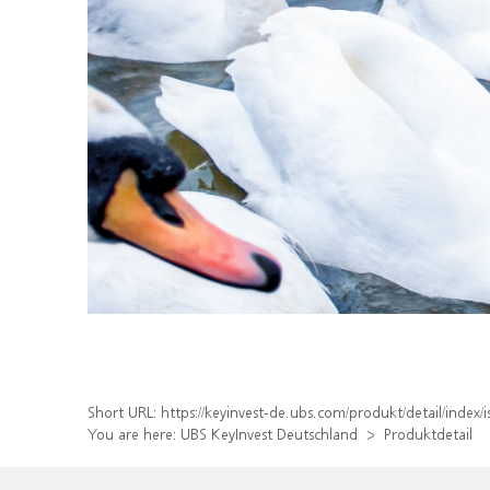
Short URL:
https://keyinvest-de.ubs.com/produkt/detail/inde
You are here:
UBS KeyInvest Deutschland
Produktdetail