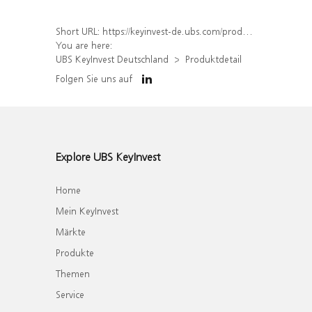
Short URL:
https://keyinvest-de.ubs.com/produkt/detail/index/isin/DE000WA5YKY9
You are here:
UBS KeyInvest Deutschland
Produktdetail
Folgen Sie uns auf
Explore UBS KeyInvest
Home
Mein KeyInvest
Märkte
Produkte
Themen
Service