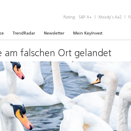
Rating:
S&P A+
|
Moody’s Aa2
|
F
ice
TrendRadar
Newsletter
Mein KeyInvest
e am falschen Ort gelandet