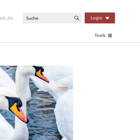
itch AA
Login
Tools