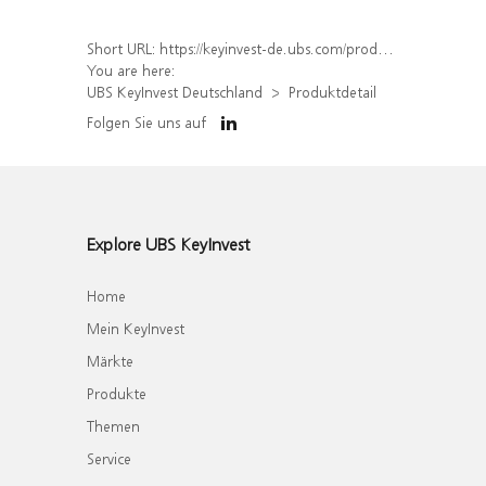
Short URL:
https://keyinvest-de.ubs.com/produkt/detail/index/isin/DE000WA5YCS8
You are here:
UBS KeyInvest Deutschland
Produktdetail
Folgen Sie uns auf
Explore UBS KeyInvest
Home
Mein KeyInvest
Märkte
Produkte
Themen
Service