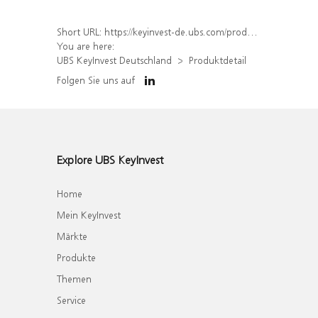
Short URL:
https://keyinvest-de.ubs.com/produkt/detail/index/isin/DE000WA5YCQ2
You are here:
UBS KeyInvest Deutschland
Produktdetail
Folgen Sie uns auf
Explore UBS KeyInvest
Home
Mein KeyInvest
Märkte
Produkte
Themen
Service