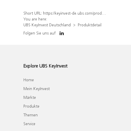
Short URL:
https://keyinvest-de.ubs.com/produkt/detail/index/isin/DE000WA5Y5R8
You are here:
UBS KeyInvest Deutschland
Produktdetail
Folgen Sie uns auf
Explore UBS KeyInvest
Home
Mein KeyInvest
Märkte
Produkte
Themen
Service