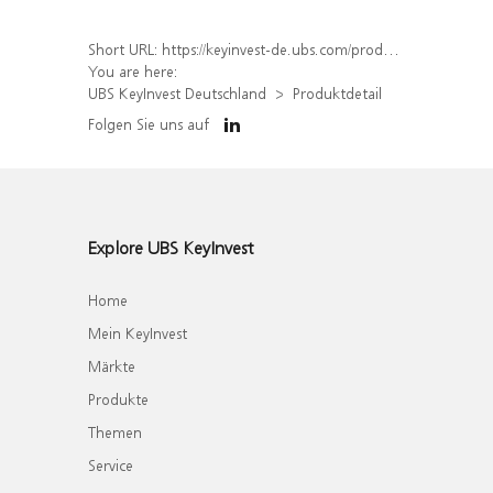
Short URL:
https://keyinvest-de.ubs.com/produkt/detail/index/isin/DE000WA5Y4Q3
You are here:
UBS KeyInvest Deutschland
Produktdetail
Folgen Sie uns auf
Explore UBS KeyInvest
Home
Mein KeyInvest
Märkte
Produkte
Themen
Service