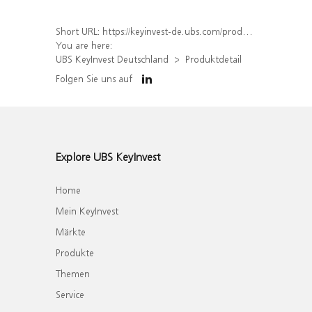
Short URL:
https://keyinvest-de.ubs.com/produkt/detail/index/isin/DE000WA5XVT8
You are here:
UBS KeyInvest Deutschland
Produktdetail
Folgen Sie uns auf
Explore UBS KeyInvest
Home
Mein KeyInvest
Märkte
Produkte
Themen
Service