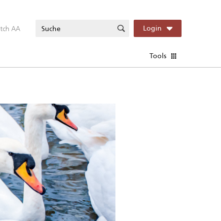
itch AA
Login
Tools