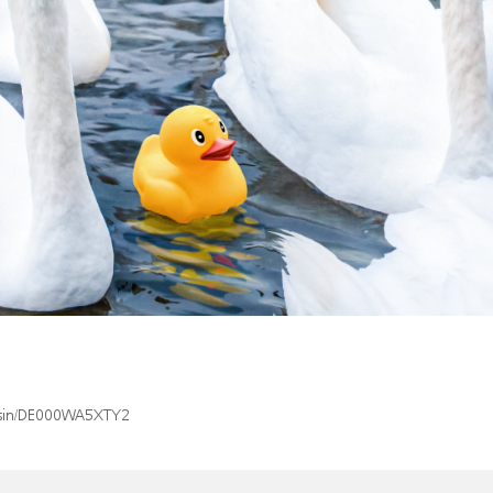
x/isin/DE000WA5XTY2