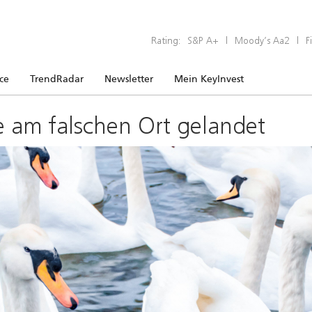
Rating:
S&P A+
|
Moody’s Aa2
|
F
ice
TrendRadar
Newsletter
Mein KeyInvest
e am falschen Ort gelandet