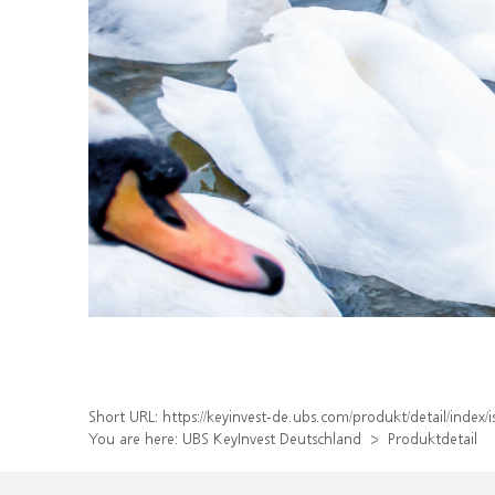
Short URL:
https://keyinvest-de.ubs.com/produkt/detail/inde
You are here:
UBS KeyInvest Deutschland
Produktdetail