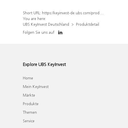
Short URL:
https://keyinvest-de.ubs.com/produkt/detail/index/isin/DE000WA5X9G4
You are here:
UBS KeyInvest Deutschland
Produktdetail
Folgen Sie uns auf
Explore UBS KeyInvest
Home
Mein KeyInvest
Märkte
Produkte
Themen
Service