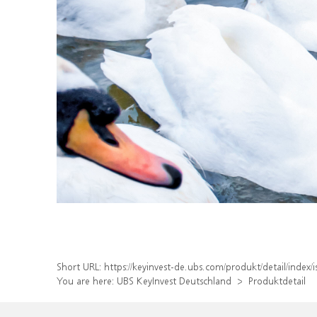
Short URL:
https://keyinvest-de.ubs.com/produkt/detail/inde
You are here:
UBS KeyInvest Deutschland
Produktdetail