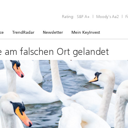
Rating:
S&P A+
|
Moody’s Aa2
|
F
ice
TrendRadar
Newsletter
Mein KeyInvest
e am falschen Ort gelandet