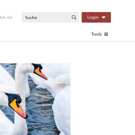
itch AA
Login
Tools