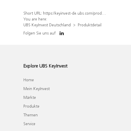
Short URL:
https://keyinvest-de.ubs.com/produkt/detail/index/isin/DE000WA5WXS8
You are here:
UBS KeyInvest Deutschland
Produktdetail
Folgen Sie uns auf
Explore UBS KeyInvest
Home
Mein KeyInvest
Märkte
Produkte
Themen
Service