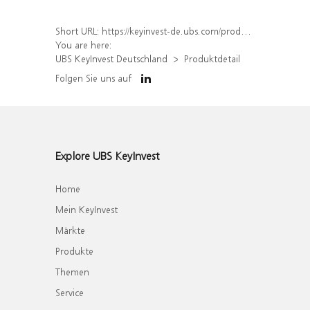
Short URL:
https://keyinvest-de.ubs.com/produkt/detail/index/isin/DE000WA5WV01
You are here:
UBS KeyInvest Deutschland
Produktdetail
Folgen Sie uns auf
Explore UBS KeyInvest
Home
Mein KeyInvest
Märkte
Produkte
Themen
Service