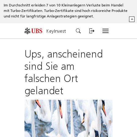
Im Durchschnitt erleiden 7 von 10 Kleinanlegern Verluste beim Handel
mit Turbo-Zertifikaten. Turbo-Zertifikate sind hoch risikoreiche Produkte
und nicht für langfristige Anlagestrategien geeignet.
^
KeyInvest
Ups, anscheinend
sind Sie am
falschen Ort
gelandet