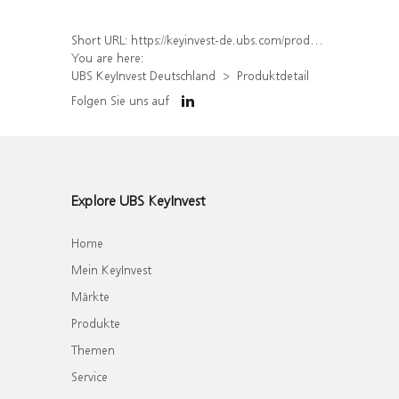
Short URL:
https://keyinvest-de.ubs.com/produkt/detail/index/isin/DE000WA5WK12
You are here:
UBS KeyInvest Deutschland
Produktdetail
Folgen Sie uns auf
Explore UBS KeyInvest
Home
Mein KeyInvest
Märkte
Produkte
Themen
Service