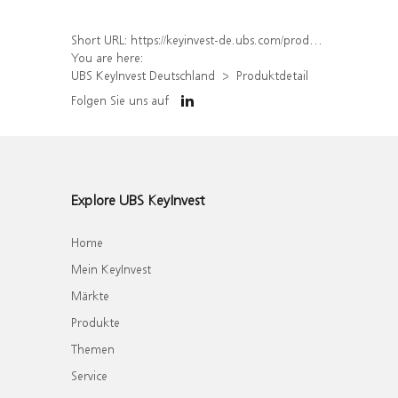
Short URL:
https://keyinvest-de.ubs.com/produkt/detail/index/isin/DE000WA5WJU3
You are here:
UBS KeyInvest Deutschland
Produktdetail
Folgen Sie uns auf
Explore UBS KeyInvest
Home
Mein KeyInvest
Märkte
Produkte
Themen
Service