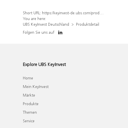
Short URL:
https://keyinvest-de.ubs.com/produkt/detail/index/isin/DE000WA5WJE7
You are here:
UBS KeyInvest Deutschland
Produktdetail
Folgen Sie uns auf
Explore UBS KeyInvest
Home
Mein KeyInvest
Märkte
Produkte
Themen
Service