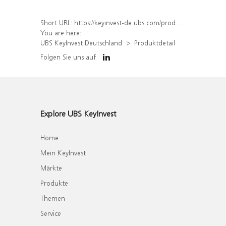
Short URL:
https://keyinvest-de.ubs.com/produkt/detail/index/isin/DE000WA5WH58
You are here:
UBS KeyInvest Deutschland
Produktdetail
Folgen Sie uns auf
Explore UBS KeyInvest
Home
Mein KeyInvest
Märkte
Produkte
Themen
Service