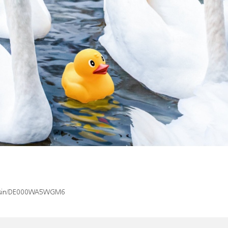
ex/isin/DE000WA5WGM6