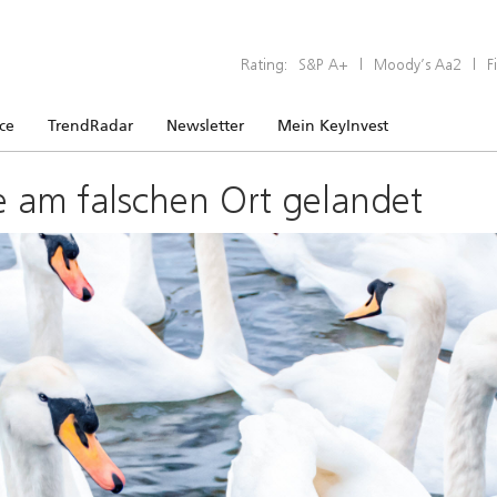
Rating:
S&P A+
|
Moody’s Aa2
|
F
ice
TrendRadar
Newsletter
Mein KeyInvest
e am falschen Ort gelandet