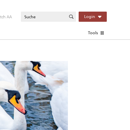
itch AA
Login
Tools