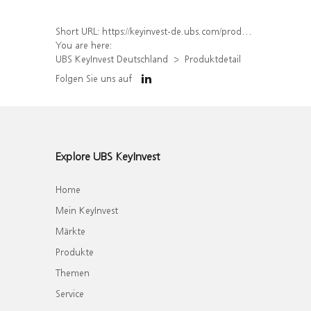
Short URL:
https://keyinvest-de.ubs.com/produkt/detail/index/isin/DE000WA5WF35
You are here:
UBS KeyInvest Deutschland
Produktdetail
Folgen Sie uns auf
Explore UBS KeyInvest
Home
Mein KeyInvest
Märkte
Produkte
Themen
Service