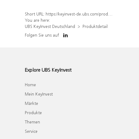
Short URL:
https://keyinvest-de.ubs.com/produkt/detail/index/isin/DE000WA5WER0
You are here:
UBS KeyInvest Deutschland
Produktdetail
Folgen Sie uns auf
Explore UBS KeyInvest
Home
Mein KeyInvest
Märkte
Produkte
Themen
Service