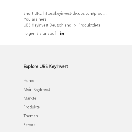
Short URL:
https://keyinvest-de.ubs.com/produkt/detail/index/isin/DE000WA5WBL9
You are here:
UBS KeyInvest Deutschland
Produktdetail
Folgen Sie uns auf
Explore UBS KeyInvest
Home
Mein KeyInvest
Märkte
Produkte
Themen
Service