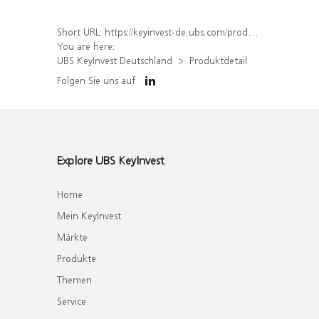
Short URL:
https://keyinvest-de.ubs.com/produkt/detail/index/isin/DE000WA5WB62
You are here:
UBS KeyInvest Deutschland
Produktdetail
Folgen Sie uns auf
Explore UBS KeyInvest
Home
Mein KeyInvest
Märkte
Produkte
Themen
Service