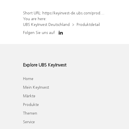
Short URL:
https://keyinvest-de.ubs.com/produkt/detail/index/isin/DE000WA5WAU2
You are here:
UBS KeyInvest Deutschland
Produktdetail
Folgen Sie uns auf
Explore UBS KeyInvest
Home
Mein KeyInvest
Märkte
Produkte
Themen
Service