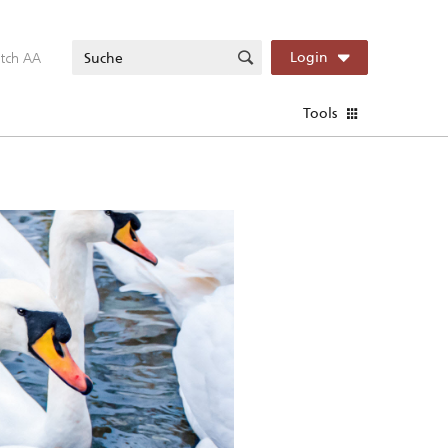
itch AA
Login
Tools