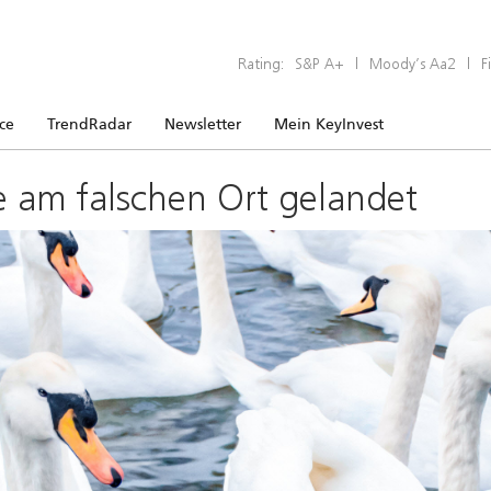
Rating:
S&P A+
|
Moody’s Aa2
|
F
ice
TrendRadar
Newsletter
Mein KeyInvest
e am falschen Ort gelandet