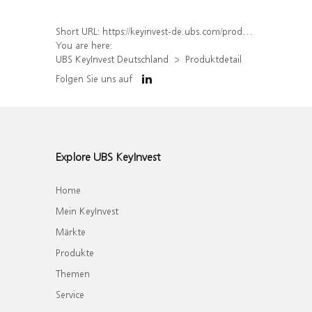
Short URL:
https://keyinvest-de.ubs.com/produkt/detail/index/isin/DE000WA5W9K7
You are here:
UBS KeyInvest Deutschland
Produktdetail
Folgen Sie uns auf
Explore UBS KeyInvest
Home
Mein KeyInvest
Märkte
Produkte
Themen
Service