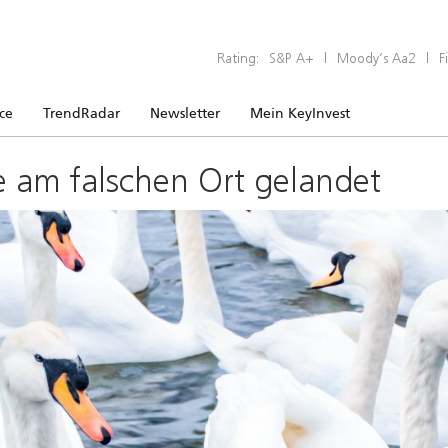
Rating:
S&P A+
|
Moody’s Aa2
|
F
ice
TrendRadar
Newsletter
Mein KeyInvest
e am falschen Ort gelandet