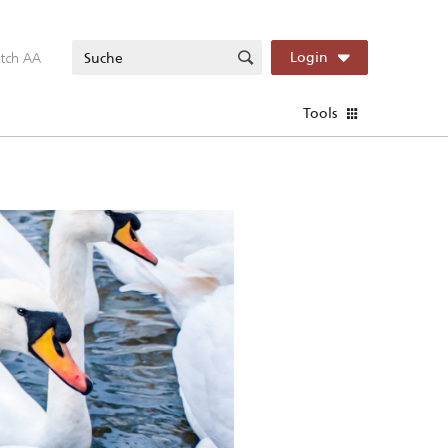
itch AA
Login
Tools