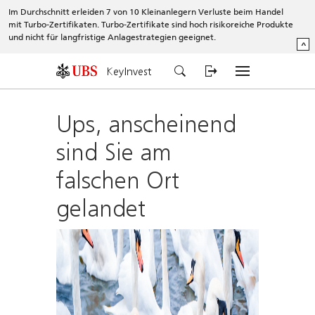
Im Durchschnitt erleiden 7 von 10 Kleinanlegern Verluste beim Handel
mit Turbo-Zertifikaten. Turbo-Zertifikate sind hoch risikoreiche Produkte
und nicht für langfristige Anlagestrategien geeignet.
^
KeyInvest
Ups, anscheinend
sind Sie am
falschen Ort
gelandet