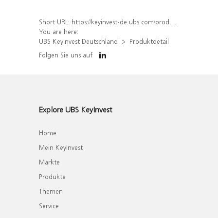
Short URL:
https://keyinvest-de.ubs.com/produkt/detail/index/isin/DE000WA5W097
You are here:
UBS KeyInvest Deutschland
Produktdetail
Folgen Sie uns auf
Explore UBS KeyInvest
Home
Mein KeyInvest
Märkte
Produkte
Themen
Service