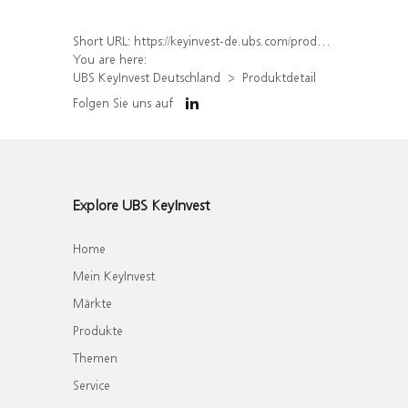
Short URL:
https://keyinvest-de.ubs.com/produkt/detail/index/isin/DE000WA5VQ17
You are here:
UBS KeyInvest Deutschland
Produktdetail
Folgen Sie uns auf
Explore UBS KeyInvest
Home
Mein KeyInvest
Märkte
Produkte
Themen
Service