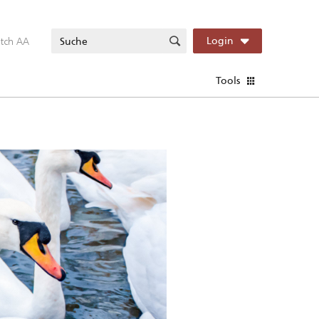
itch AA
Login
Tools