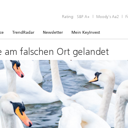
Rating:
S&P A+
|
Moody’s Aa2
|
F
ice
TrendRadar
Newsletter
Mein KeyInvest
e am falschen Ort gelandet