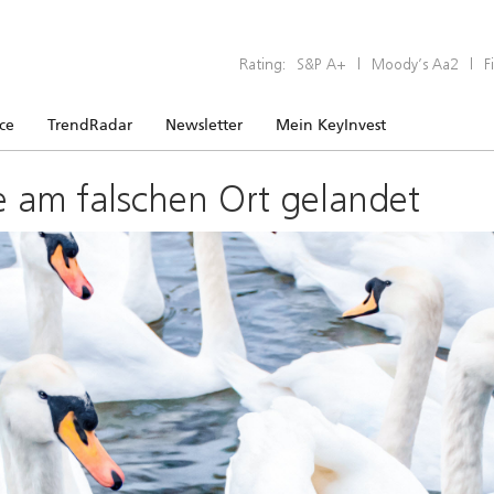
Rating:
S&P A+
|
Moody’s Aa2
|
F
ice
TrendRadar
Newsletter
Mein KeyInvest
e am falschen Ort gelandet