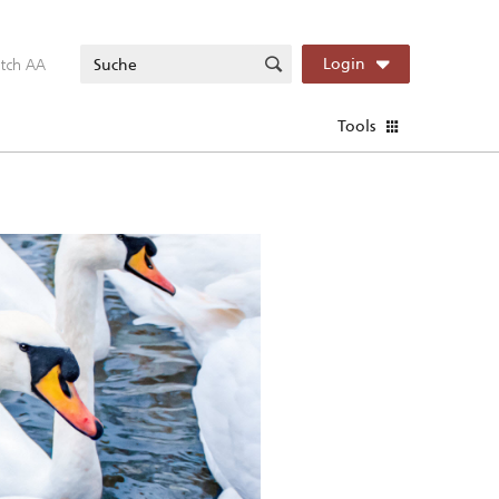
itch AA
Login
Tools