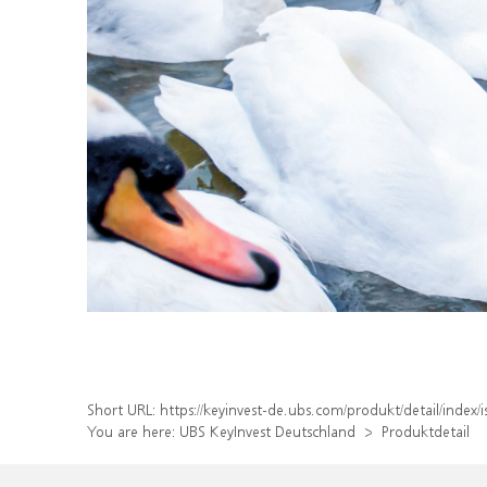
Short URL:
https://keyinvest-de.ubs.com/produkt/detail/inde
You are here:
UBS KeyInvest Deutschland
Produktdetail