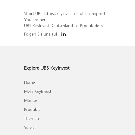
Short URL:
https://keyinvest-de.ubs.com/produkt/detail/index/isin/DE000WA5UDF1
You are here:
UBS KeyInvest Deutschland
Produktdetail
Folgen Sie uns auf
Explore UBS KeyInvest
Home
Mein KeyInvest
Märkte
Produkte
Themen
Service