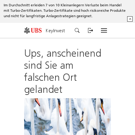
Im Durchschnitt erleiden 7 von 10 Kleinanlegern Verluste beim Handel
mit Turbo-Zertifikaten. Turbo-Zertifikate sind hoch risikoreiche Produkte
und nicht für langfristige Anlagestrategien geeignet.
^
KeyInvest
Ups, anscheinend
sind Sie am
falschen Ort
gelandet