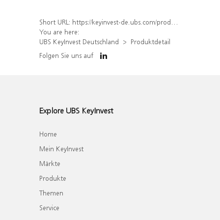
Short URL:
https://keyinvest-de.ubs.com/produkt/detail/index/isin/DE000WA5UB49
You are here:
UBS KeyInvest Deutschland
Produktdetail
Folgen Sie uns auf
Explore UBS KeyInvest
Home
Mein KeyInvest
Märkte
Produkte
Themen
Service