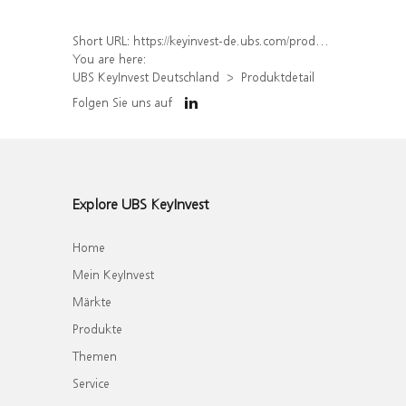
Short URL:
https://keyinvest-de.ubs.com/produkt/detail/index/isin/DE000WA5UB15
You are here:
UBS KeyInvest Deutschland
Produktdetail
Folgen Sie uns auf
Explore UBS KeyInvest
Home
Mein KeyInvest
Märkte
Produkte
Themen
Service