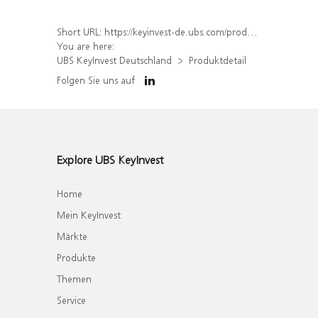
Short URL:
https://keyinvest-de.ubs.com/produkt/detail/index/isin/DE000WA5UAR2
You are here:
UBS KeyInvest Deutschland
Produktdetail
Folgen Sie uns auf
Explore UBS KeyInvest
Home
Mein KeyInvest
Märkte
Produkte
Themen
Service