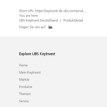
Short URL:
https://keyinvest-de.ubs.com/produkt/detail/index/isin/DE000WA5U8Y2
You are here:
UBS KeyInvest Deutschland
Produktdetail
Folgen Sie uns auf
Explore UBS KeyInvest
Home
Mein KeyInvest
Märkte
Produkte
Themen
Service