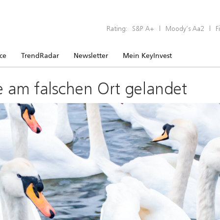
Rating:
S&P A+
|
Moody’s Aa2
|
F
ice
TrendRadar
Newsletter
Mein KeyInvest
e am falschen Ort gelandet