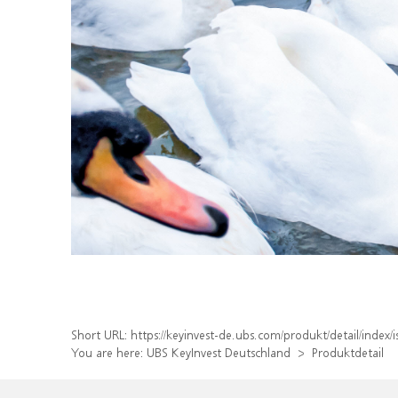
Short URL:
https://keyinvest-de.ubs.com/produkt/detail/inde
You are here:
UBS KeyInvest Deutschland
Produktdetail