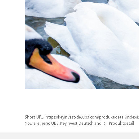
Short URL:
https://keyinvest-de.ubs.com/produkt/detail/inde
You are here:
UBS KeyInvest Deutschland
Produktdetail