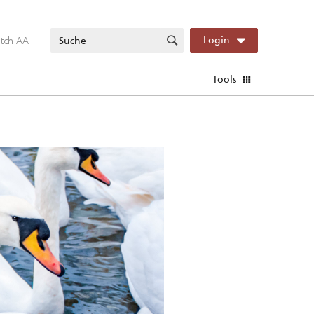
itch AA
Login
Tools