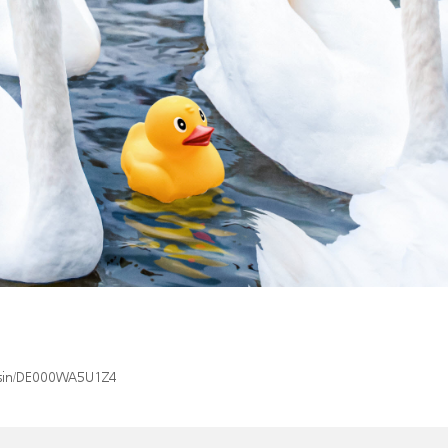
x/isin/DE000WA5U1Z4