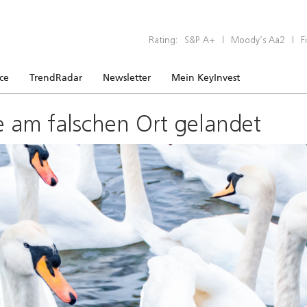
Rating:
S&P A+
|
Moody’s Aa2
|
F
ice
TrendRadar
Newsletter
Mein KeyInvest
e am falschen Ort gelandet