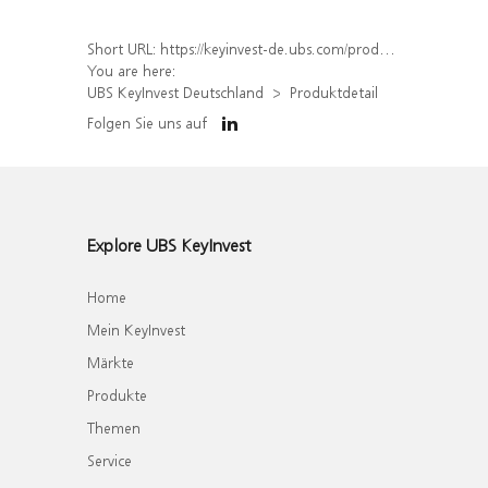
Short URL:
https://keyinvest-de.ubs.com/produkt/detail/index/isin/DE000WA5TTQ6
You are here:
UBS KeyInvest Deutschland
Produktdetail
Folgen Sie uns auf
Explore UBS KeyInvest
Home
Mein KeyInvest
Märkte
Produkte
Themen
Service