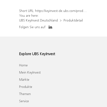
Short URL:
https://keyinvest-de.ubs.com/produkt/detail/index/isin/DE000WA5TRQ0
You are here:
UBS KeyInvest Deutschland
Produktdetail
Folgen Sie uns auf
Explore UBS KeyInvest
Home
Mein KeyInvest
Märkte
Produkte
Themen
Service