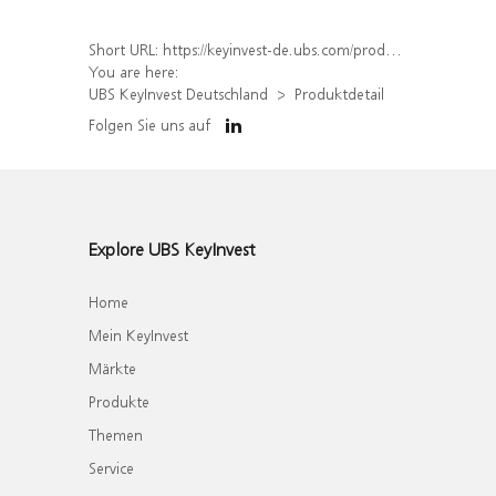
Short URL:
https://keyinvest-de.ubs.com/produkt/detail/index/isin/DE000WA5TL57
You are here:
UBS KeyInvest Deutschland
Produktdetail
Folgen Sie uns auf
Explore UBS KeyInvest
Home
Mein KeyInvest
Märkte
Produkte
Themen
Service