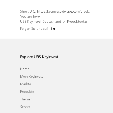
Short URL:
https://keyinvest-de.ubs.com/produkt/detail/index/isin/DE000WA5TDY4
You are here:
UBS KeyInvest Deutschland
Produktdetail
Folgen Sie uns auf
Explore UBS KeyInvest
Home
Mein KeyInvest
Märkte
Produkte
Themen
Service