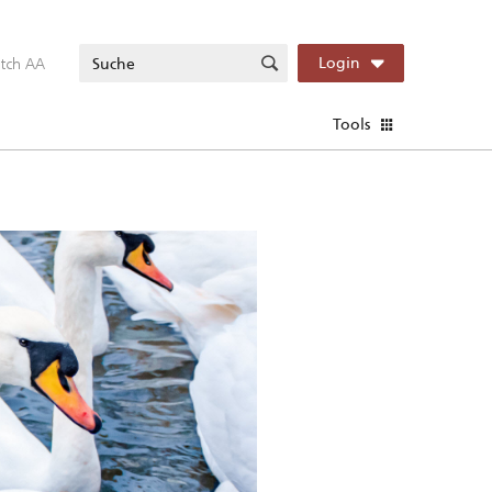
itch AA
Login
Tools