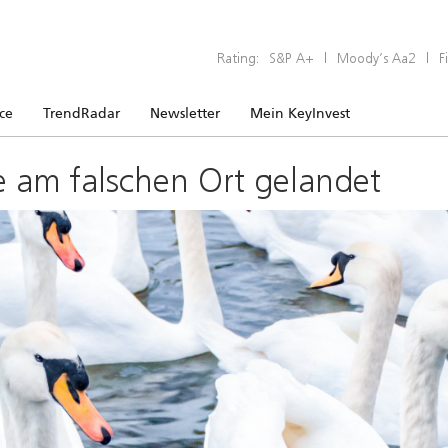
Rating:
S&P A+
|
Moody’s Aa2
|
F
ice
TrendRadar
Newsletter
Mein KeyInvest
e am falschen Ort gelandet