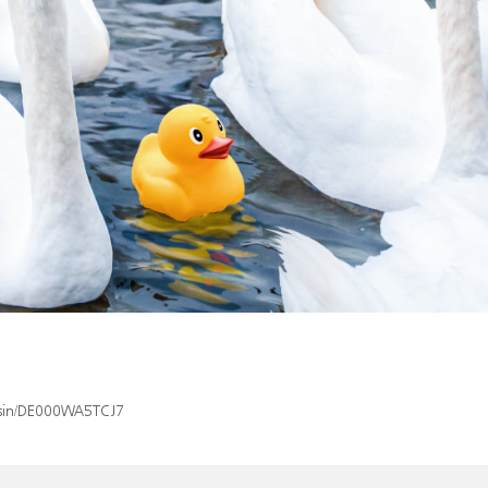
x/isin/DE000WA5TCJ7