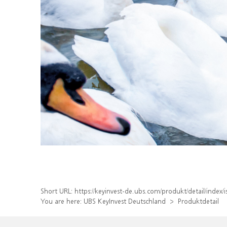
Short URL:
https://keyinvest-de.ubs.com/produkt/detail/inde
You are here:
UBS KeyInvest Deutschland
Produktdetail