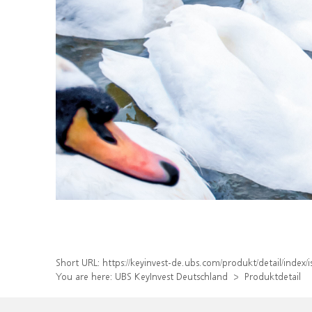
Short URL:
https://keyinvest-de.ubs.com/produkt/detail/inde
You are here:
UBS KeyInvest Deutschland
Produktdetail