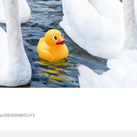
x/isin/DE000WA5SJY3