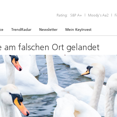
Rating:
S&P A+
|
Moody’s Aa2
|
F
ice
TrendRadar
Newsletter
Mein KeyInvest
e am falschen Ort gelandet