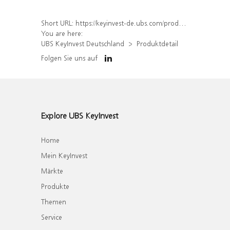
Short URL:
https://keyinvest-de.ubs.com/produkt/detail/index/isin/DE000WA5S9Z1
You are here:
UBS KeyInvest Deutschland
Produktdetail
Folgen Sie uns auf
Explore UBS KeyInvest
Home
Mein KeyInvest
Märkte
Produkte
Themen
Service