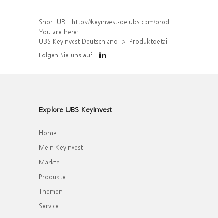
Short URL:
https://keyinvest-de.ubs.com/produkt/detail/index/isin/DE000WA5S9W8
You are here:
UBS KeyInvest Deutschland
Produktdetail
Folgen Sie uns auf
Explore UBS KeyInvest
Home
Mein KeyInvest
Märkte
Produkte
Themen
Service