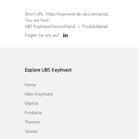
Short URL:
https://keyinvest-de.ubs.com/produkt/detail/index/isin/DE000WA5S6R4
You are here:
UBS KeyInvest Deutschland
Produktdetail
Folgen Sie uns auf
Explore UBS KeyInvest
Home
Mein KeyInvest
Märkte
Produkte
Themen
Service