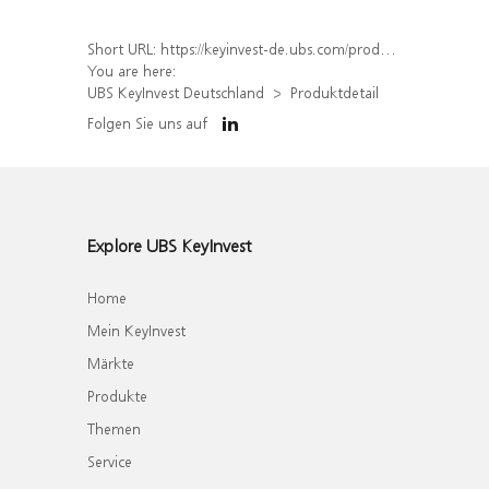
Short URL:
https://keyinvest-de.ubs.com/produkt/detail/index/isin/DE000WA5S178
You are here:
UBS KeyInvest Deutschland
Produktdetail
Folgen Sie uns auf
Explore UBS KeyInvest
Home
Mein KeyInvest
Märkte
Produkte
Themen
Service