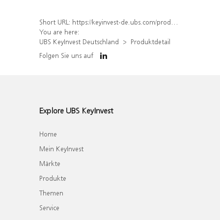
Short URL:
https://keyinvest-de.ubs.com/produkt/detail/index/isin/DE000WA5S053
You are here:
UBS KeyInvest Deutschland
Produktdetail
Folgen Sie uns auf
Explore UBS KeyInvest
Home
Mein KeyInvest
Märkte
Produkte
Themen
Service